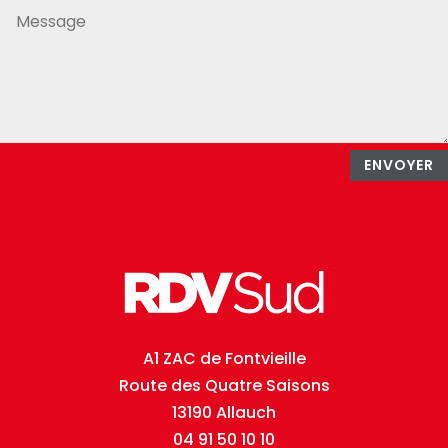
ENVOYER
A1 ZAC de Fontvieille
Route des Quatre Saisons
13190 Allauch
04 91 50 10 10