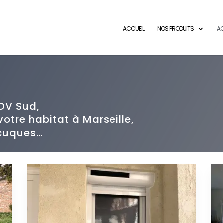
ACCUEIL
NOS PRODUITS
AC
RDV Sud,
votre habitat à Marseille,
-cuques…