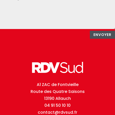
ENVOYER
A1 ZAC de Fontvieille
Route des Quatre Saisons
13190 Allauch
04 91 50 10 10
contact@rdvsud.fr