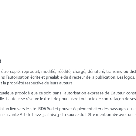
e
être copié, reproduit, modifié, réédité, chargé, dénaturé, transmis ou di
ans l’autorisation écrite et préalable du directeur de la publication. Les log
t la propriété respective de leurs auteurs.
 quelque procédé que ce soit, sans l’autorisation expresse de L’auteur const
lle. L’auteur se réserve le droit de poursuivre tout acte de contrefaçon de ses 
al un lien vers le site
RDV Sud
et pouvez également citer des passages du s
on suivante Article L.122-5 alinéa 3 : La source doit être mentionnée avec un li