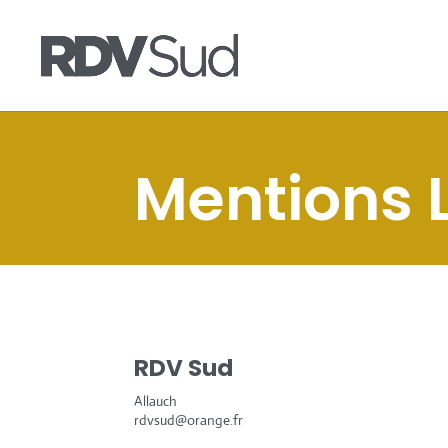
Mentions 
RDV Sud
Allauch
rdvsud@orange.fr