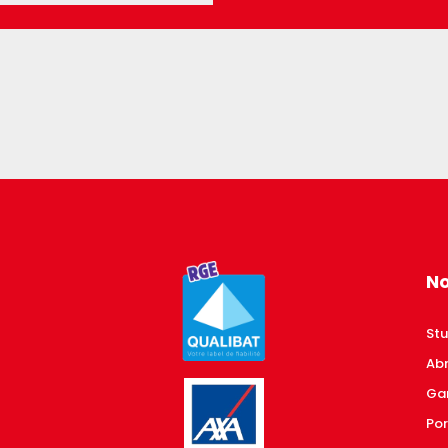
No
Stu
Abr
Ga
Por