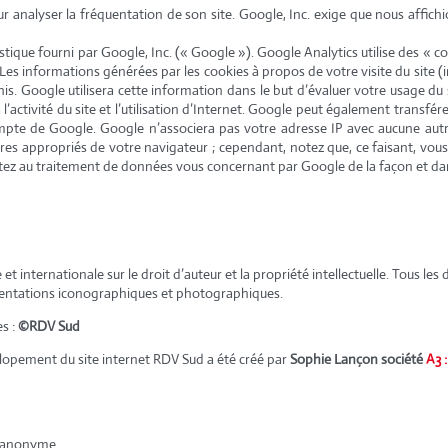
r analyser la fréquentation de son site. Google, Inc. exige que nous affichion
tistique fourni par Google, Inc. (« Google »). Google Analytics utilise des « co
ite. Les informations générées par les cookies à propos de votre visite du site
s. Google utilisera cette information dans le but d’évaluer votre usage du s
l’activité du site et l’utilisation d’Internet. Google peut également transfére
compte de Google. Google n’associera pas votre adresse IP avec aucune a
tres appropriés de votre navigateur ; cependant, notez que, ce faisant, vous p
entez au traitement de données vous concernant par Google de la façon et dans
 et internationale sur le droit d’auteur et la propriété intellectuelle. Tous le
sentations iconographiques et photographiques.
s :
©RDV Sud
llopement du site internet RDV Sud a été créé par
Sophie Lançon société
A3 
et anonyme.