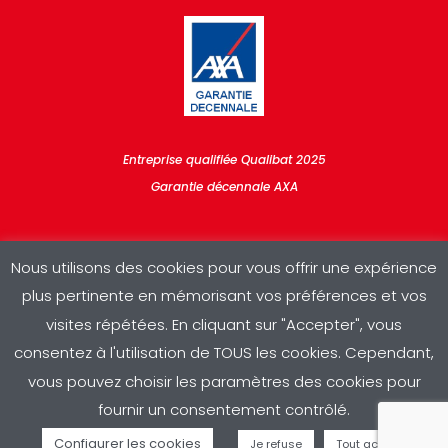
Entreprise qualifiée Qualibat 2025
Garantie décennale AXA
Nous utilisons des cookies pour vous offrir une expérience
plus pertinente en mémorisant vos préférences et vos
visites répétées. En cliquant sur "Accepter", vous
consentez à l'utilisation de TOUS les cookies. Cependant,
Copyright © 2025 RDV Sud | Conception & réalisation :
A3
|
vous pouvez choisir les paramètres des cookies pour
Mentions légales
|
Politique de confidentialité
fournir un consentement contrôlé.
Configurer les cookies
Je refuse
Tout accepter