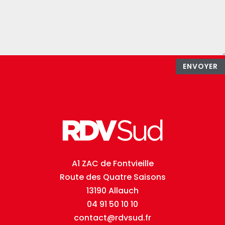
ENVOYER
A1 ZAC de Fontvieille
Route des Quatre Saisons
13190 Allauch
04 91 50 10 10
contact@rdvsud.fr