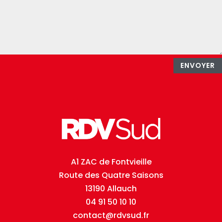
ENVOYER
A1 ZAC de Fontvieille
Route des Quatre Saisons
13190 Allauch
04 91 50 10 10
contact@rdvsud.fr