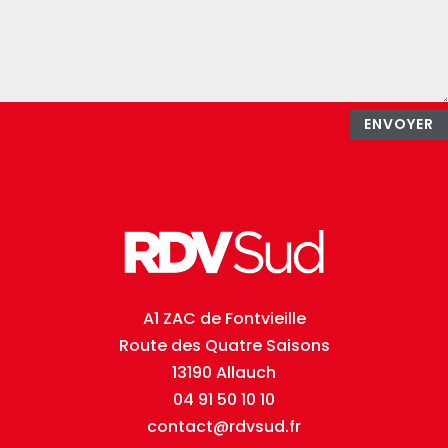
ENVOYER
A1 ZAC de Fontvieille
Route des Quatre Saisons
13190 Allauch
04 91 50 10 10
contact@rdvsud.fr