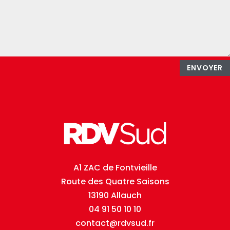
ENVOYER
A1 ZAC de Fontvieille
Route des Quatre Saisons
13190 Allauch
04 91 50 10 10
contact@rdvsud.fr