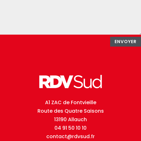
ENVOYER
A1 ZAC de Fontvieille
Route des Quatre Saisons
13190 Allauch
04 91 50 10 10
contact@rdvsud.fr