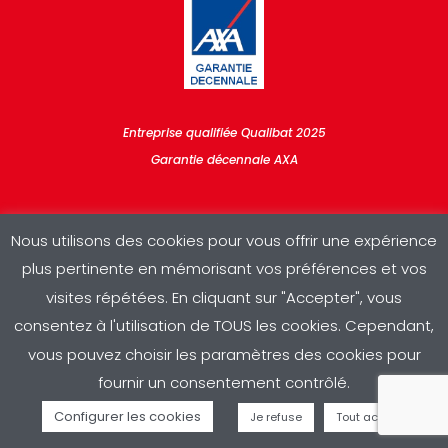
Entreprise qualifiée Qualibat 2025
Garantie décennale AXA
Nous utilisons des cookies pour vous offrir une expérience
plus pertinente en mémorisant vos préférences et vos
visites répétées. En cliquant sur "Accepter", vous
consentez à l'utilisation de TOUS les cookies. Cependant,
Copyright © 2025 RDV Sud | Conception & réalisation :
A3
|
vous pouvez choisir les paramètres des cookies pour
Mentions légales
|
Politique de confidentialité
fournir un consentement contrôlé.
Configurer les cookies
Je refuse
Tout accepter