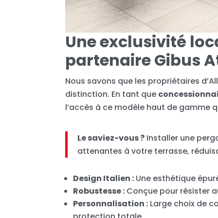
Une exclusivité lo
partenaire Gibus At
Nous savons que les propriétaires d’Al
distinction. En tant que
concessionnair
l’accès à ce modèle haut de gamme que
Le saviez-vous ?
Installer une per
attenantes à votre terrasse, réduisa
Design Italien :
Une esthétique épuré
Robustesse :
Conçue pour résister au
Personnalisation :
Large choix de col
protection totale.