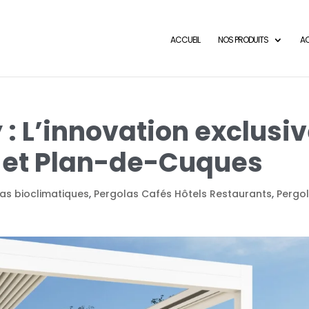
ACCUEIL
NOS PRODUITS
AC
: L’innovation exclusi
h et Plan-de-Cuques
as bioclimatiques
,
Pergolas Cafés Hôtels Restaurants
,
Pergo