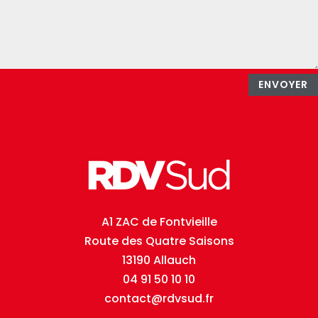
ENVOYER
A1 ZAC de Fontvieille
Route des Quatre Saisons
13190 Allauch
04 91 50 10 10
contact@rdvsud.fr