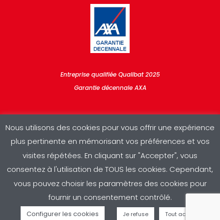
Entreprise qualifiée Qualibat 2025
Garantie décennale AXA
Nous utilisons des cookies pour vous offrir une expérience
plus pertinente en mémorisant vos préférences et vos
visites répétées. En cliquant sur "Accepter", vous
consentez à l'utilisation de TOUS les cookies. Cependant,
Copyright © 2025 RDV Sud | Conception & réalisation :
A3
|
vous pouvez choisir les paramètres des cookies pour
Mentions légales
|
Politique de confidentialité
fournir un consentement contrôlé.
Configurer les cookies
Je refuse
Tout accepter