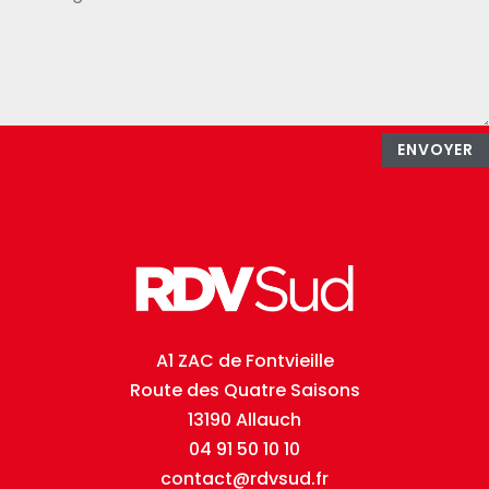
ENVOYER
A1 ZAC de Fontvieille
Route des Quatre Saisons
13190 Allauch
04 91 50 10 10
contact@rdvsud.fr